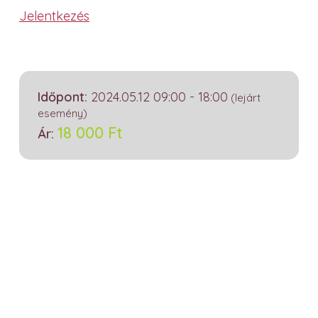
Jelentkezés
Időpont:
2024.05.12 09:00 - 18:00
(lejárt
esemény)
18 000
Ft
Ár: