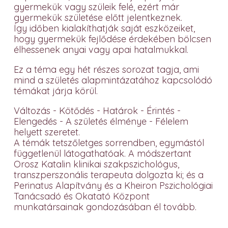
gyermekük vagy szüleik felé, ezért már
gyermekük születése előtt jelentkeznek.
Így időben kialakíthatják saját eszközeiket,
hogy gyermekük fejlődése érdekében bölcsen
élhessenek anyai vagy apai hatalmukkal.
Ez a téma egy hét részes sorozat tagja, ami
mind a születés alapmintázatához kapcsolódó
témákat járja körül.
Változás - Kötődés - Határok - Érintés -
Elengedés - A születés élménye - Félelem
helyett szeretet.
A témák tetszőletges sorrendben, egymástól
függetlenül látogathatóak. A módszertant
Orosz Katalin klinikai szakpszichológus,
transzperszonális terapeuta dolgozta ki; és a
Perinatus Alapítvány és a Kheiron Pszichológiai
Tanácsadó és Okatató Központ
munkatársainak gondozásában él tovább.