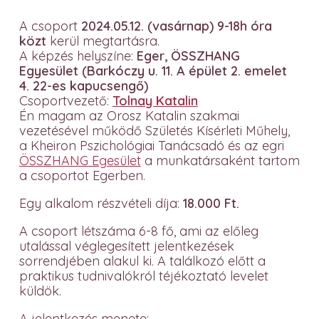
A csoport
2024.05.12. (vasárnap) 9-18h óra
közt
kerül megtartásra.
A képzés helyszíne:
Eger, ÖSSZHANG
Egyesület (Barkóczy u. 11. A épület 2. emelet
4. 22-es kapucsengő)
Csoportvezető:
Tolnay Katalin
Én magam az Orosz Katalin szakmai
vezetésével működő Születés Kísérleti Műhely,
a Kheiron Pszichológiai Tanácsadó és az egri
ÖSSZHANG Egesület
a munkatársaként tartom
a csoportot Egerben.
Egy alkalom részvételi díja:
18.000 Ft.
A csoport létszáma 6-8 fő, ami az előleg
utalással véglegesített jelentkezések
sorrendjében alakul ki. A találkozó előtt a
praktikus tudnivalókról téjékoztató levelet
küldök.
A jelentkezés menete: