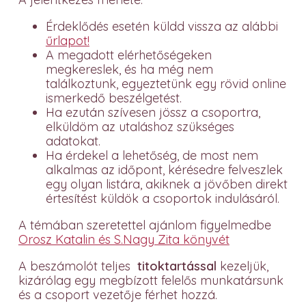
Érdeklődés esetén küldd vissza az alábbi
űrlapot!
A megadott elérhetőségeken
megkereslek, és ha még nem
találkoztunk, egyeztetünk egy rövid online
ismerkedő beszélgetést.
Ha ezután szívesen jössz a csoportra,
elküldöm az utaláshoz szükséges
adatokat.
Ha érdekel a lehetőség, de most nem
alkalmas az időpont, kérésedre felveszlek
egy olyan listára, akiknek a jövőben direkt
értesítést küldök a csoportok indulásáról.
A témában szeretettel ajánlom figyelmedbe
Orosz Katalin és S.Nagy Zita könyvét
A beszámolót teljes
titoktartással
kezeljük,
kizárólag egy megbízott felelős munkatársunk
és a csoport vezetője férhet hozzá.