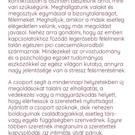
konfliktusban is őszintén beszélünk arról, mire
van szükségünk. Meghallgatunk valakit és
megosztjuk egymással a bizonytalanságot,
félelmeket. Meghalljuk, amikor a másik esetleg
elégedetlen velünk, vagy más megoldást
javasol. Nehéz arra gondolni, hogy az emberi
kapcsolatokhoz fűződő legerősebb félelmeink
talán egészen pici csecsemőkorodból
származnak. Mindezeket az orvostudomány
és a pszichológia egzakt tudományos
eszközökkel az egész világon kutatja, annyira
nagy jelentősége van a stressz felismerésének.
A csoport segít a mindennapi helyzetekben új
megoldásokat találni az elhallgatás, a
védekezés vagy a magyarázkodás helyett,
hogy elérhessük a szeretetteli nyitottságot.
Ajánlott a csoport azoknak, akik nehezen
boldogulnak családtagjaikkal, esetleg társ-
vagy egyéb függőségben szenvednek. Egyre
többen szeretnék megtanulni a szeretetteli
kapcsolódás, az intimitás útját párjuk,