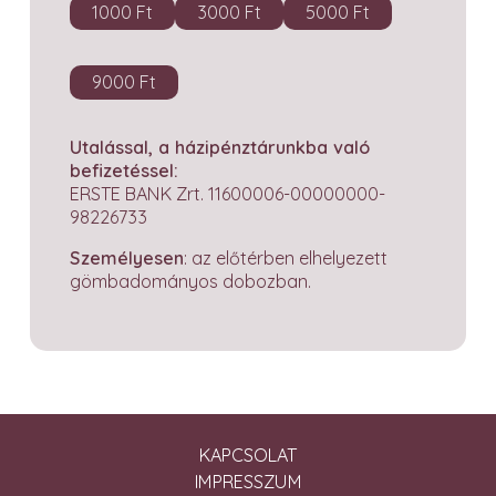
1000 Ft
3000 Ft
5000 Ft
9000 Ft
Utalással, a házipénztárunkba való
befizetéssel:
ERSTE BANK Zrt. 11600006-00000000-
98226733
Személyesen
: az előtérben elhelyezett
gömbadományos dobozban.
KAPCSOLAT
IMPRESSZUM