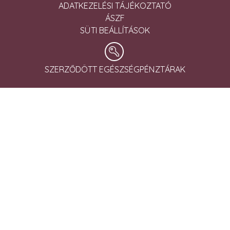
ADATKEZELÉSI TÁJÉKOZTATÓ
ÁSZF
SÜTI BEÁLLÍTÁSOK
TERAPEUTA OLDAL
SZERZŐDÖTT EGÉSZSÉGPÉNZTÁRAK