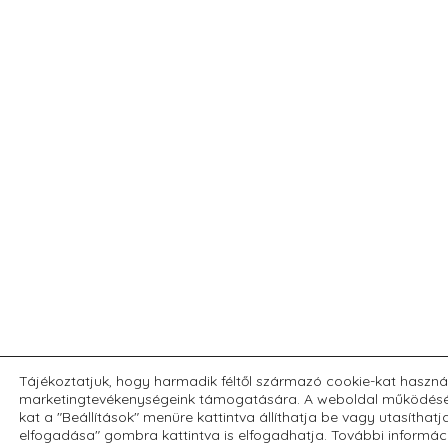
Tájékoztatjuk, hogy harmadik féltől származó cookie-kat haszná
marketingtevékenységeink támogatására. A weboldal működéséh
kat a "Beállítások" menüre kattintva állíthatja be vagy utasíthatj
elfogadása" gombra kattintva is elfogadhatja. További informác