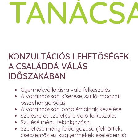
TANÁCS
KONZULTÁCIÓS LEHETŐSÉGEK
A CSALÁDDÁ VÁLÁS
IDŐSZAKÁBAN
Gyermekvállalásra való felkészülés
A várandósság kísérése, szülő-magzat
összehangolódás
A várandósság problémáinak kezelése
Szülésre és születésre való felkészülés
Szülésélmény feldolgozása
Születésélmény feldolgozása (felnőttek,
csecsemők és kisgyermekek esetében is)