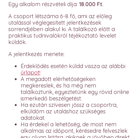
Egy alkalom részvételi díja:
18.000 Ft.
A csoport létszáma 6-8 fő, ami az előleg
utalással véglegesített jelentkezések
sorrendjében alakul ki. A találkozó előtt a
praktikus tudnivalókról téjékoztató levelet
küldök.
A jelentkezés menete:
Érdeklődés esetén küldd vissza az alábbi
űrlapot!
A megadott elérhetőségeken
megkereslek, és ha még nem
találkoztunk, egyeztetünk egy rövid online
ismerkedő beszélgetést.
Ha ezután szívesen jössz a csoportra,
elküldöm az utaláshoz szükséges
adatokat.
Ha érdekel a lehetőség, de most nem
alkalmas az időpont, kérésedre felveszlek
egy olyan listára, akiknek a jövőben direkt