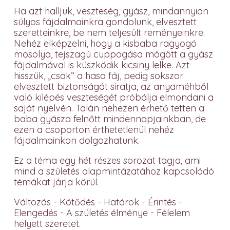
Ha azt halljuk, veszteség, gyász, mindannyian
súlyos fájdalmainkra gondolunk, elvesztett
szeretteinkre, be nem teljesült reményeinkre.
Nehéz elképzelni, hogy a kisbaba ragyogó
mosolya, tejszagú cuppogása mögött a gyász
fájdalmával is küszködik kicsiny lelke. Azt
hisszük, „csak” a hasa fáj, pedig sokszor
elvesztett biztonságát siratja, az anyaméhből
való kilépés veszteségét próbálja elmondani a
saját nyelvén. Talán nehezen érhető tetten a
baba gyásza felnőtt mindennapjainkban, de
ezen a csoporton érthetetlenül nehéz
fájdalmainkon dolgozhatunk.
Ez a téma egy hét részes sorozat tagja, ami
mind a születés alapmintázatához kapcsolódó
témákat járja körül.
Változás - Kötődés - Határok - Érintés -
Elengedés - A születés élménye - Félelem
helyett szeretet.