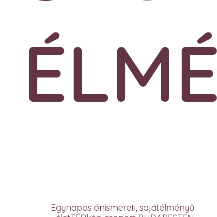
ÉLM
Egynapos önismereti, sajátélményű