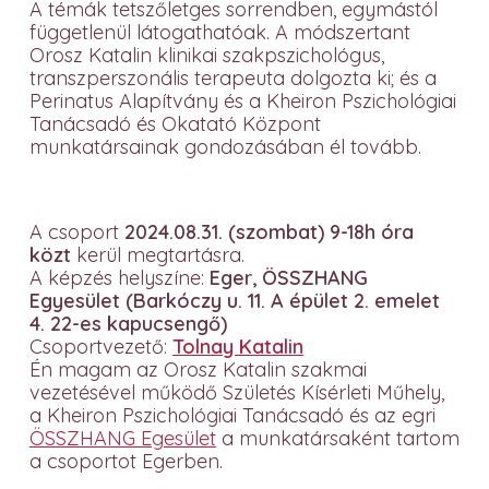
A témák tetszőletges sorrendben, egymástól
függetlenül látogathatóak. A módszertant
Orosz Katalin klinikai szakpszichológus,
transzperszonális terapeuta dolgozta ki; és a
Perinatus Alapítvány és a Kheiron Pszichológiai
Tanácsadó és Okatató Központ
munkatársainak gondozásában él tovább.
A csoport
2024.08.31. (szombat) 9-18h óra
közt
kerül megtartásra.
A képzés helyszíne:
Eger, ÖSSZHANG
Egyesület (Barkóczy u. 11. A épület 2. emelet
4. 22-es kapucsengő)
Csoportvezető:
Tolnay Katalin
Én magam az Orosz Katalin szakmai
vezetésével működő Születés Kísérleti Műhely,
a Kheiron Pszichológiai Tanácsadó és az egri
ÖSSZHANG Egesület
a munkatársaként tartom
a csoportot Egerben.