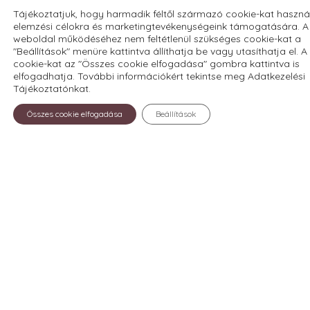
lévőknek is segíteni tudjunk. Ezt az alábbi
Tájékoztatjuk, hogy harmadik féltől származó cookie-kat haszná
módokon teheted meg:
elemzési célokra és marketingtevékenységeink támogatására. A
weboldal működéséhez nem feltétlenül szükséges cookie-kat a
Online bankkártyás fizetéssel
:
"Beállítások" menüre kattintva állíthatja be vagy utasíthatja el. A
cookie-kat az "Összes cookie elfogadása" gombra kattintva is
elfogadhatja. További információkért tekintse meg Adatkezelési
1000 Ft
3000 Ft
5000 Ft
Tájékoztatónkat.
Összes cookie elfogadása
Beállítások
9000 Ft
Utalással, a házipénztárunkba való
befizetéssel:
ERSTE BANK Zrt. 11600006-00000000-
98226733
Személyesen
: az előtérben elhelyezett
gömbadományos dobozban.